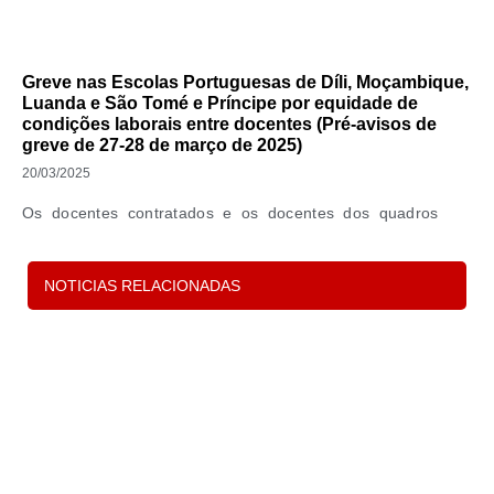
Greve nas Escolas Portuguesas de Díli, Moçambique,
Luanda e São Tomé e Príncipe por equidade de
condições laborais entre docentes (Pré-avisos de
greve de 27-28 de março de 2025)
20/03/2025
Os docentes contratados e os docentes dos quadros
das Escolas Portuguesas no Estrangeiro da rede
NOTICIAS RELACIONADAS
Leia Mais »
P
s
d
c
e 
in
p
o
t
Le