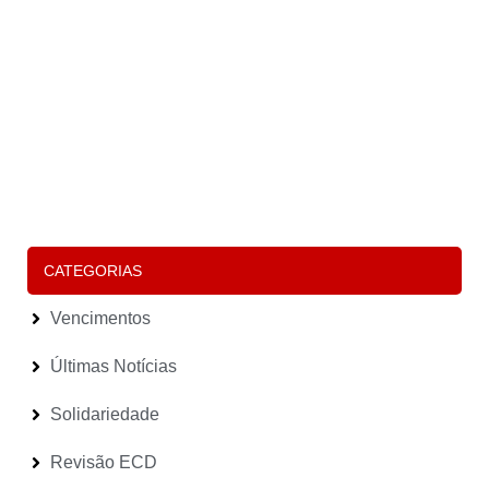
O
F
P
F
“
É
P
D
S
P
E
(
Le
CATEGORIAS
Vencimentos
Últimas Notícias
Solidariedade
Revisão ECD