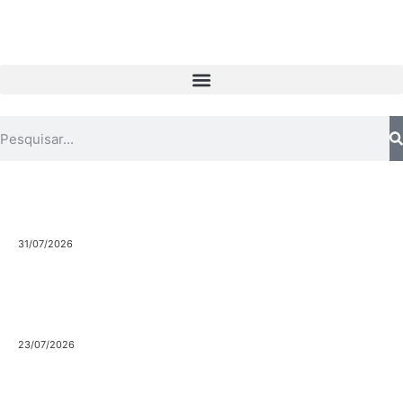
31/07/2026
Pela suspensão dos concursos e fim
das injustiças para todos os técnicos
No dia 28 de julho de 2026, o Sindicato de Todos os…
23/07/2026
MECI propõe mais precariedade e
menos segurança no recrutamento e