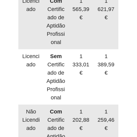
Licenci
Com
1
1
ado
Certific
565,39
621,97
ado de
€
€
Aptidão
Profissi
onal
Licenci
Sem
1
1
ado
Certific
333,01
389,59
ado de
€
€
Aptidão
Profissi
onal
Não
Com
1
1
Licendi
Certific
202,88
259,46
ado
ado de
€
€
Aptidão