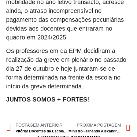
mobilidade no ano letivo transacto, acresce
ainda, o atraso incompreensível no
pagamento das compensações pecuniárias
devidas aos docentes que entraram no
quadro em 2024/2025.
Os professores em da EPM decidiram a
realização da greve em plenário no passado
dia 27 de outubro e hoje juntaram-se de
forma determinada na frente da escola no
início da greve determinada.
JUNTOS SOMOS + FORTES!
POSTAGEM ANTERIOR
PRÓXIMA POSTAGEM
Vitória! Docentes da Escola Portuguesa de Díli garantem apoio à instalação, após luta, e solidarizam-se com os colegas das outras EPE
Ministro Fernando Alexandre retira a palavra ao S.TO.P. durante reunião de negociação… Autoritarismo em MARCHA!