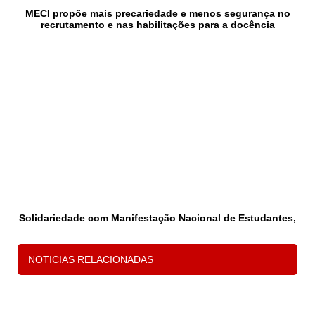
MECI propõe mais precariedade e menos segurança no
recrutamento e nas habilitações para a docência
Solidariedade com Manifestação Nacional de Estudantes,
24 de julho de 2026
NOTICIAS RELACIONADAS
1
2
3
P
s
d
c