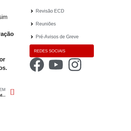
Revisão ECD
sim
Reuniões
ração
Pré-Avisos de Greve
REDES SOCIAIS
or
os.
GEM
Resumo da reunião técnica (online) com o MECI sobre mobilidades, no âmbito da revisão do ECD