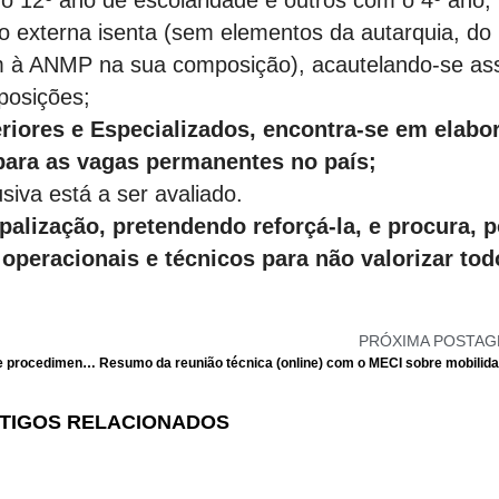
o 12º ano de escolaridade e outros com o 4º ano,
o externa isenta (sem elementos da autarquia, do
m à ANMP na sua composição), acautelando-se as
posições;
riores e Especializados, encontra-se em elabo
ara as vagas permanentes no país;
siva está a ser avaliado.
lização, pretendendo reforçá-la, e procura, p
s operacionais e técnicos para não valorizar tod
PRÓXIMA POSTA
Em audiência, MECI faz promessas de aplicação de procedimentos sobre Medicina do Trabalho e Acidentes em serviço… e foge de esclarecimentos sobre CGA!
TIGOS RELACIONADOS