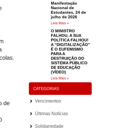
Manifestação
e
Nacional de
Estudantes, 24 de
julho de 2026
Leia Mais »
O MINISTRO
FALHOU, A SUA
POLÍTICA FALHOU!
em
A “DIGITALIZAÇÃO”
a
É O EUFEMISMO
PARA A
colas.
DESTRUIÇÃO DO
SISTEMA PÚBLICO
DE EDUCAÇÃO
(VÍDEO)
Leia Mais »
CATEGORIAS
Vencimentos
o de
Últimas Notícias
O
Solidariedade