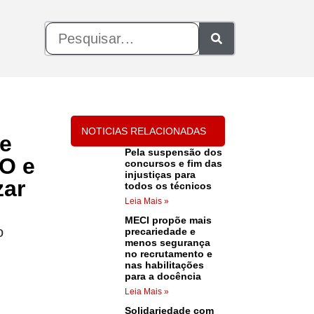
NOTICIAS RELACIONADAS
 e
Pela suspensão dos
AO e
concursos e fim das
injustiças para
zar
todos os técnicos
Leia Mais »
MECI propõe mais
o
precariedade e
menos segurança
no recrutamento e
nas habilitações
para a docência
Leia Mais »
Solidariedade com