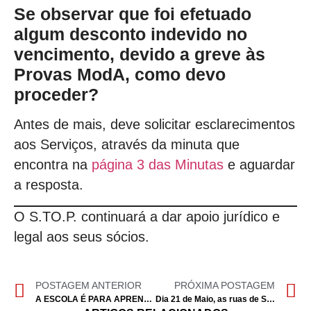
Se observar que foi efetuado
algum desconto indevido no
vencimento, devido a greve às
Provas ModA, como devo
proceder?
Antes de mais, deve solicitar esclarecimentos
aos Serviços, através da minuta que
encontra na
página 3 das Minutas
e aguardar
a resposta.
O S.TO.P. continuará a dar apoio jurídico e
legal aos seus sócios.
POSTAGEM ANTERIOR
PRÓXIMA POSTAGEM
A ESCOLA É PARA APRENDER E NÃO PARA ADOECER!
Dia 21 de Maio, as ruas de Setúbal voltaram a encher-se com centenas de Profissionais da Educação