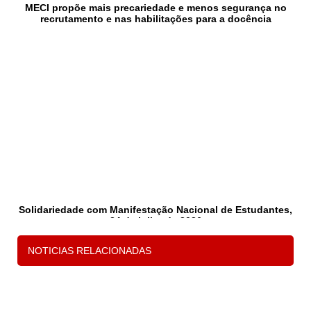
MECI propõe mais precariedade e menos segurança no
recrutamento e nas habilitações para a docência
Solidariedade com Manifestação Nacional de Estudantes,
24 de julho de 2026
NOTICIAS RELACIONADAS
1
2
3
P
s
d
c