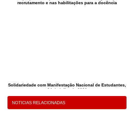
recrutamento e nas habilitações para a docência
Solidariedade com Manifestação Nacional de Estudantes,
24 de julho de 2026
NOTICIAS RELACIONADAS
1
2
3
P
s
d
c
e 