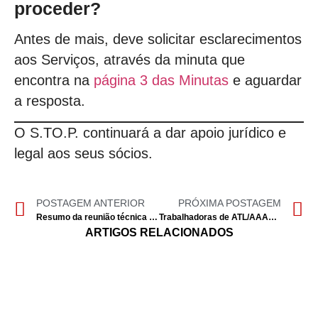
proceder?
Antes de mais, deve solicitar esclarecimentos
aos Serviços, através da minuta que
encontra na
página 3 das Minutas
e aguardar
a resposta.
O S.TO.P. continuará a dar apoio jurídico e
legal aos seus sócios.
POSTAGEM ANTERIOR
PRÓXIMA POSTAGEM
Resumo da reunião técnica (online) com o MECI sobre mobilidades, no âmbito da revisão do ECD
Trabalhadoras de ATL/AAAF/CAF de Odivelas em greve por melhores condições laborais
ARTIGOS RELACIONADOS