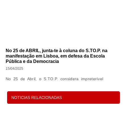
No 25 de ABRIL, junta-te à coluna do S.TO.P. na
manifestação em Lisboa, em defesa da Escola
Pública e da Democracia
15/04/2025
No 25 de Abril, o S.TO.P. considera impreterível
continuar a evidenciar que existem direitos que
NOTICIAS RELACIONADAS
Leia Mais »
P
s
d
c
e 