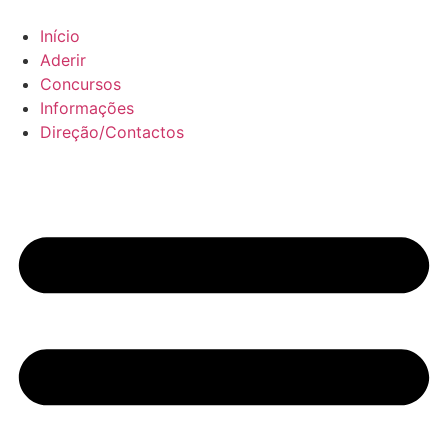
Pular
para
Início
o
Aderir
conteúdo
Concursos
Informações
Direção/Contactos