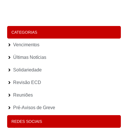
S
P
E
(
Le
CATEGORIAS
Vencimentos
Últimas Notícias
Solidariedade
Revisão ECD
Reuniões
Pré-Avisos de Greve
REDES SOCIAIS