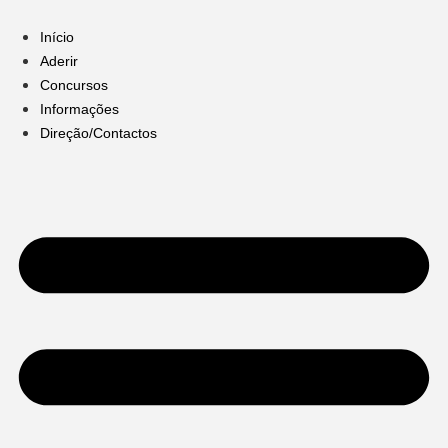
Pular
para
Início
o
Aderir
conteúdo
Concursos
Informações
Direção/Contactos