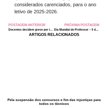
considerados carenciados, para o ano
letivo de 2025-2026.
POSTAGEM ANTERIOR
PRÓXIMA POSTAGEM
Docentes decidem greve por tempo indeterminado (9 de outubro) na Escola Portuguesa de Luanda por aplicação de garantias e contra discriminação xenófoba
Dia Mundial do Professor – 5 de outubro
ARTIGOS RELACIONADOS
Pela suspensão dos concursos e fim das injustiças para
todos os técnicos