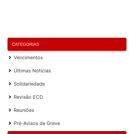
P
D
S
P
E
(
Le
CATEGORIAS
Vencimentos
Últimas Notícias
Solidariedade
Revisão ECD
Reuniões
Pré-Avisos de Greve