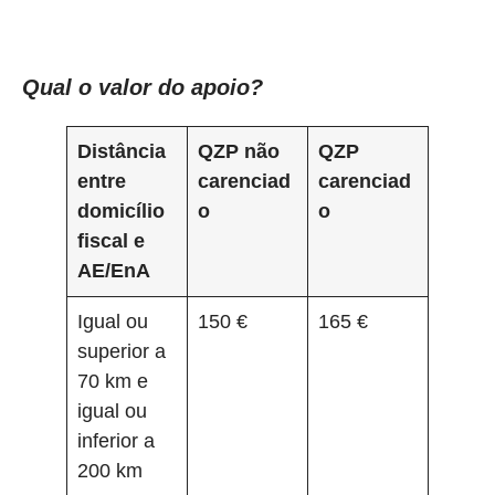
Qual o valor do apoio?
Distância
QZP não
QZP
entre
carenciad
carenciad
domicílio
o
o
fiscal e
AE/EnA
Igual ou
150 €
165 €
superior a
70 km e
igual ou
inferior a
200 km