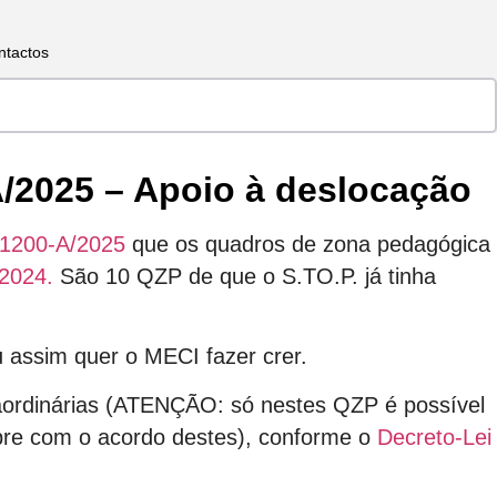
ntactos
Search
/2025 – Apoio à deslocação
11200-A/2025
que os quadros de zona pedagógica
/2024.
São 10 QZP de que o S.TO.P. já tinha
u assim quer o MECI fazer crer.
aordinárias (ATENÇÃO: só nestes QZP é possível
mpre com o acordo destes), conforme o
Decreto-Lei