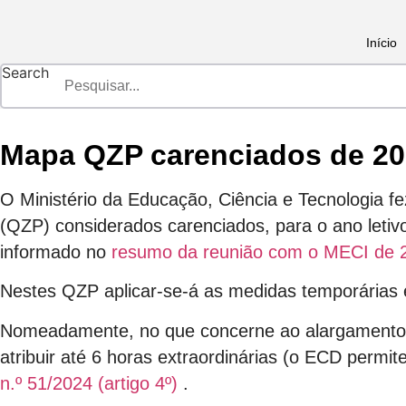
Pular
para
Início
o
Search
conteúdo
Mapa QZP carenciados de 202
O Ministério da Educação, Ciência e Tecnologia f
(QZP) considerados carenciados, para o ano leti
informado no
resumo da reunião com o MECI de 2
Nestes QZP aplicar-se-á as medidas temporárias e 
Nomeadamente, no que concerne ao alargamento da
atribuir até 6 horas extraordinárias (o ECD perm
n.º 51/2024 (artigo 4º)
.