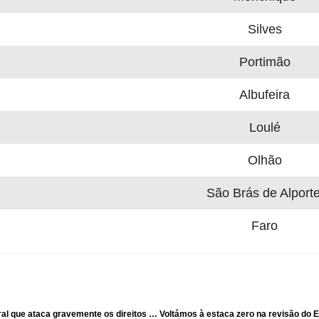
Silves
Portimão
Albufeira
Loulé
Olhão
São Brás de Alporte
Faro
S.TO.P. na manifestação de 20 de setembro contra a reforma laboral que ataca gravemente os direitos dos trabalhadores