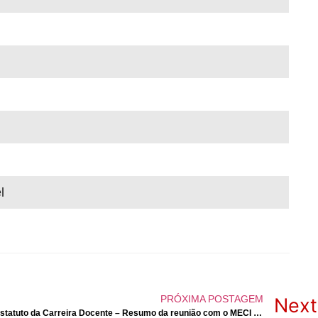
l
PRÓXIMA POSTAGEM
Next
Voltámos à estaca zero na revisão do Estatuto da Carreira Docente – Resumo da reunião com o MECI a 29/09/2025