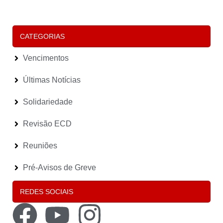
E
(
Le
CATEGORIAS
Vencimentos
Últimas Notícias
Solidariedade
Revisão ECD
Reuniões
Pré-Avisos de Greve
REDES SOCIAIS