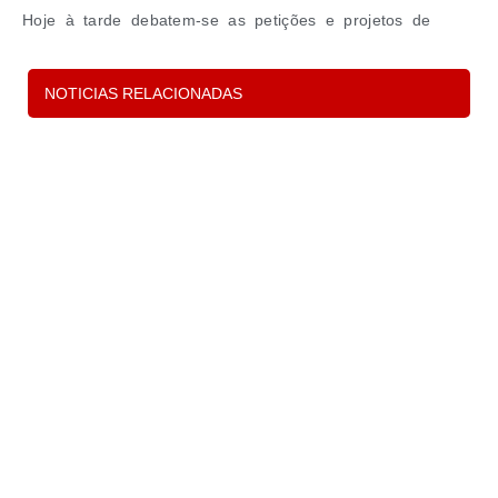
Hoje à tarde debatem-se as petições e projetos de
resolução sobre educação na Assembleia da
NOTICIAS RELACIONADAS
Leia Mais »
P
s
d
c
e 
in
p
o
t
Le
M
m
p
e
s
n
r
e