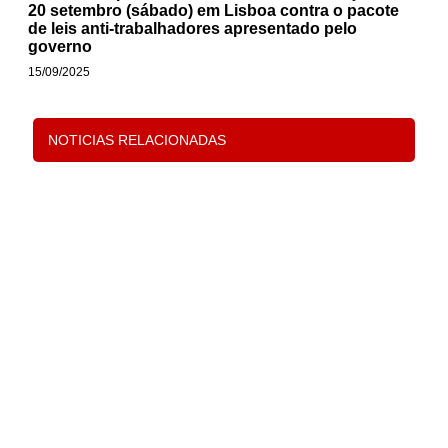
20 setembro (sábado) em Lisboa contra o pacote
de leis anti-trabalhadores apresentado pelo
governo
15/09/2025
A 20 de setembro, irá ocorrer uma manifestação contra o
anteprojeto de leis anti-trabalhadores apresentado
NOTICIAS RELACIONADAS
Leia Mais »
Pel
su
do
co
e f
inj
pa
os
té
Lei
ME
ma
pr
e 
se