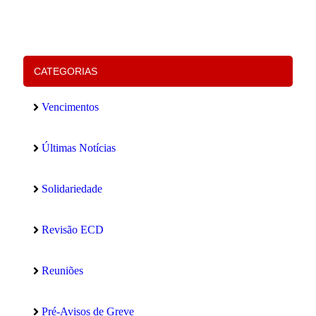
SI
PÚ
ED
(V
Lei
CATEGORIAS
Vencimentos
Últimas Notícias
Solidariedade
Revisão ECD
Reuniões
Pré-Avisos de Greve