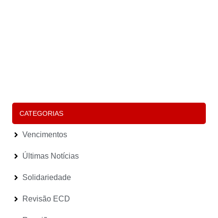
O
F
P
F
“
É
P
D
S
P
E
(
Le
CATEGORIAS
Vencimentos
Últimas Notícias
Solidariedade
Revisão ECD