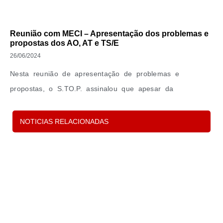
Reunião com MECI – Apresentação dos problemas e
propostas dos AO, AT e TS/E
26/06/2024
Nesta reunião de apresentação de problemas e
propostas, o S.TO.P. assinalou que apesar da
importância
NOTICIAS RELACIONADAS
Leia Mais »
P
s
d
c
e 
in
p
o
t
Le