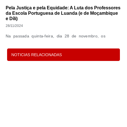
Pela Justiça e pela Equidade: A Luta dos Professores
da Escola Portuguesa de Luanda (e de Moçambique
e Díli)
28/11/2024
Na passada quinta-feira, dia 28 de novembro, os
docentes vinculados ao Quadro de Escola da
NOTICIAS RELACIONADAS
Leia Mais »
P
s
d
c
e 
in
p
o
t
Le
M
m