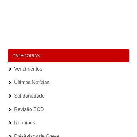
F
“
É
P
D
S
P
E
(
Le
CATEGORIAS
Vencimentos
Últimas Notícias
Solidariedade
Revisão ECD
Reuniões
Pré-Avisos de Greve