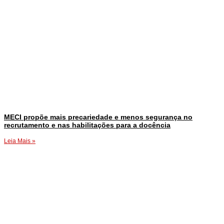
MECI propõe mais precariedade e menos segurança no
recrutamento e nas habilitações para a docência
Leia Mais »