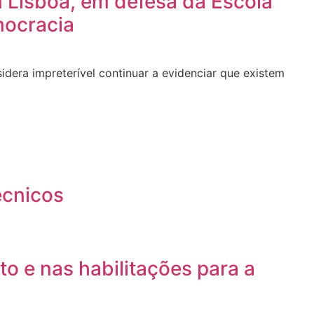
 Lisboa, em defesa da Escola
mocracia
sidera impreterível continuar a evidenciar que existem
écnicos
 e nas habilitações para a