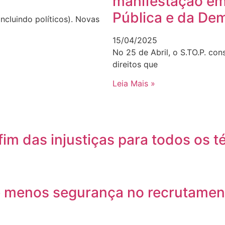
manifestação em
Pública e da De
ncluindo políticos). Novas
15/04/2025
No 25 de Abril, o S.TO.P. con
direitos que
Leia Mais »
im das injustiças para todos os t
 menos segurança no recrutamento