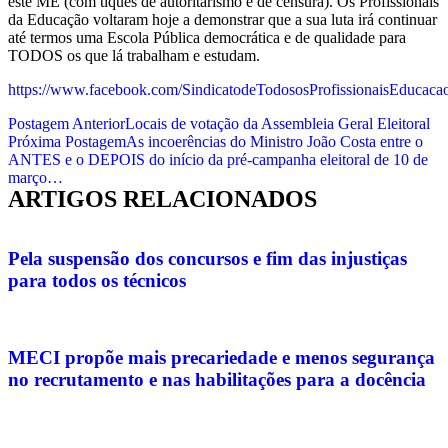
este ME (com tiques de autoritarismo e de censura). Os Profissionais
da Educação voltaram hoje a demonstrar que a sua luta irá continuar
até termos uma Escola Pública democrática e de qualidade para
TODOS os que lá trabalham e estudam.
https://www.facebook.com/SindicatodeTodososProfissionaisEducac
Postagem Anterior
Locais de votação da Assembleia Geral Eleitoral
Próxima Postagem
As incoerências do Ministro João Costa entre o
ANTES e o DEPOIS do início da pré-campanha eleitoral de 10 de
março…
ARTIGOS RELACIONADOS
Pela suspensão dos concursos e fim das injustiças
para todos os técnicos
MECI propõe mais precariedade e menos segurança
no recrutamento e nas habilitações para a docência