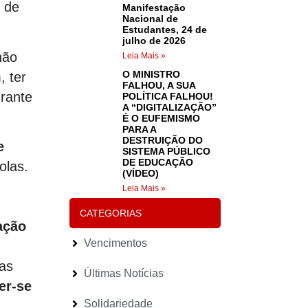
 de
Manifestação
Nacional de
Estudantes, 24 de
julho de 2026
não
Leia Mais »
O MINISTRO
, ter
FALHOU, A SUA
rante
POLÍTICA FALHOU!
A “DIGITALIZAÇÃO”
É O EUFEMISMO
PARA A
DESTRUIÇÃO DO
e
SISTEMA PÚBLICO
DE EDUCAÇÃO
olas.
(VÍDEO)
Leia Mais »
CATEGORIAS
ação
Vencimentos
nas
Últimas Notícias
er-se
Solidariedade