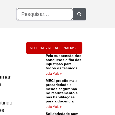
NOTICIAS RELACIONADAS
Pela suspensão dos
concursos e fim das
injustiças para
todos os técnicos
Leia Mais »
minar
MECI propõe mais
o
precariedade e
menos segurança
no recrutamento e
nas habilitações
para a docência
itindo
Leia Mais »
es
Solidariedade com