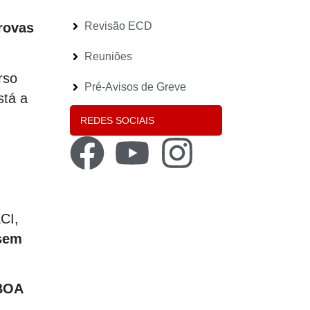
Revisão ECD
provas
Reuniões
rso
Pré-Avisos de Greve
stá a
REDES SOCIAIS
CI,
 sem
BOA