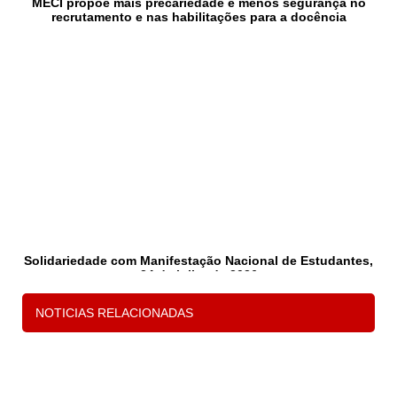
MECI propõe mais precariedade e menos segurança no
recrutamento e nas habilitações para a docência
Solidariedade com Manifestação Nacional de Estudantes,
24 de julho de 2026
NOTICIAS RELACIONADAS
1
2
3
P
s
d
c
e 