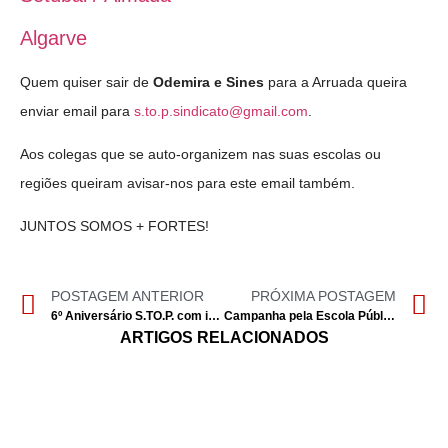
Algarve
Quem quiser sair de
Odemira e Sines
para a Arruada queira
enviar email para
s.to.p.sindicato@gmail.com
.
Aos colegas que se auto-organizem nas suas escolas ou
regiões queiram avisar-nos para este email também.
JUNTOS SOMOS + FORTES!
POSTAGEM ANTERIOR
PRÓXIMA POSTAGEM
6º Aniversário S.TO.P. com inauguração da sede na Maia
Campanha pela Escola Pública – LEIRIA, ALVERCA E ARRUADA 2 Março
ARTIGOS RELACIONADOS