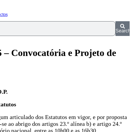
ctos
Search
 – Convocatória e Projeto de
.P.
tatutos
um articulado dos Estatutos em vigor, e por proposta
 ao abrigo dos artigos 23.º alínea b) e artigo 24.º
ório nacional, entre as 10h00 e as 16h30.