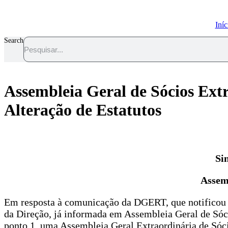
Pular
para
Iníc
o
conteúdo
Search
Assembleia Geral de Sócios Extr
Alteração de Estatutos
Si
Assem
Em resposta à comunicação da DGERT, que notificou o 
da Direção, já informada em Assembleia Geral de Sócio
ponto 1, uma Assembleia Geral Extraordinária de Sócio