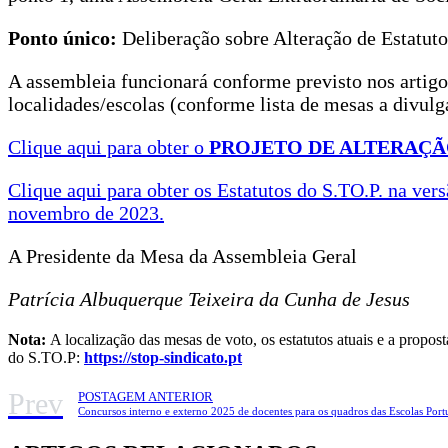
Ponto único:
Deliberação sobre Alteração de Estatuto
A assembleia funcionará conforme previsto nos artigos 
localidades/escolas (conforme lista de mesas a divulga
Clique aqui para obter o
PROJETO DE ALTERAÇÃO
Clique aqui para obter os Estatutos do S.TO.P. na ve
novembro de 2023.
A Presidente da Mesa da Assembleia Geral
Patrícia Albuquerque Teixeira da Cunha de Jesus
Nota:
A localização das mesas de voto, os estatutos atuais e a propost
do S.TO.P:
https://stop-sindicato.pt
Prev
POSTAGEM ANTERIOR
Concursos interno e externo 2025 de docentes para os quadros das Escolas Port