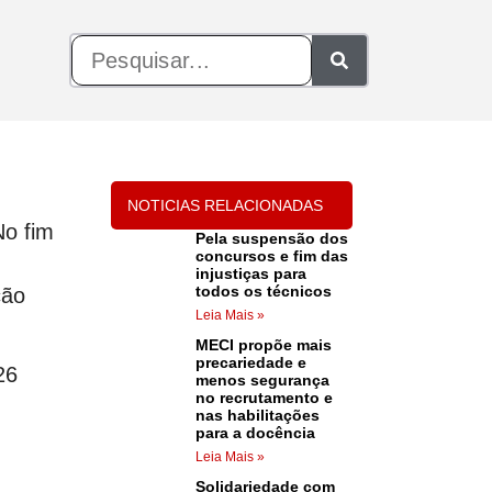
NOTICIAS RELACIONADAS
No fim
Pela suspensão dos
concursos e fim das
injustiças para
todos os técnicos
ção
Leia Mais »
MECI propõe mais
precariedade e
26
menos segurança
no recrutamento e
nas habilitações
para a docência
Leia Mais »
Solidariedade com