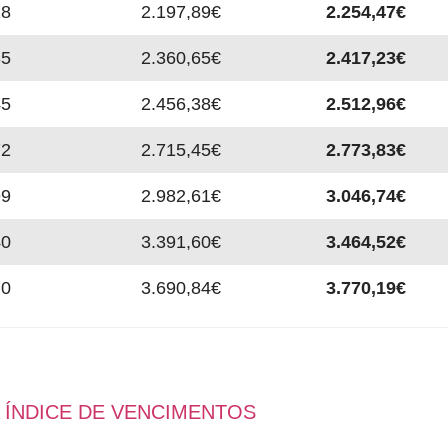
18
2.197,89€
2.254,47€
35
2.360,65€
2.417,23€
45
2.456,38€
2.512,96€
72
2.715,45€
2.773,83€
99
2.982,61€
3.046,74€
40
3.391,60€
3.464,52€
70
3.690,84€
3.770,19€
A ÍNDICE DE VENCIMENTOS