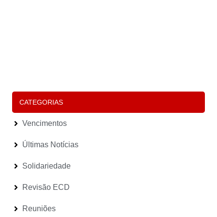
P
F
“
É
P
D
S
P
E
(
Le
CATEGORIAS
Vencimentos
Últimas Notícias
Solidariedade
Revisão ECD
Reuniões