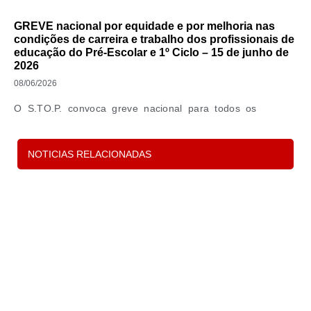
GREVE nacional por equidade e por melhoria nas
condições de carreira e trabalho dos profissionais de
educação do Pré-Escolar e 1º Ciclo – 15 de junho de
2026
08/06/2026
O S.TO.P. convoca greve nacional para todos os
profissionais de educação para o dia 15
NOTICIAS RELACIONADAS
Leia Mais »
P
s
d
c
e 
in
p
o
t
Le