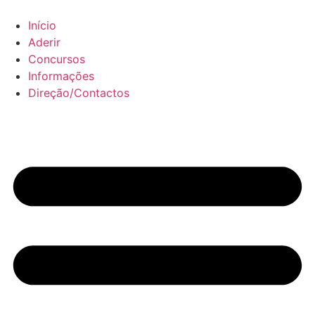
Pular
para
Início
o
Aderir
conteúdo
Concursos
Informações
Direção/Contactos