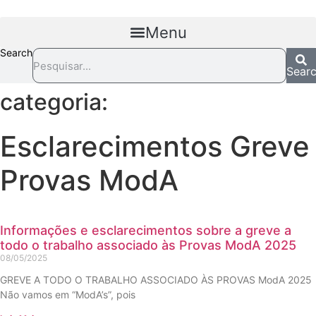
Pular
para
Menu
o
Search
conteúdo
Sear
categoria:
Esclarecimentos Greve
Provas ModA
Informações e esclarecimentos sobre a greve a
todo o trabalho associado às Provas ModA 2025
08/05/2025
GREVE A TODO O TRABALHO ASSOCIADO ÀS PROVAS ModA 2025
Não vamos em “ModA’s”, pois