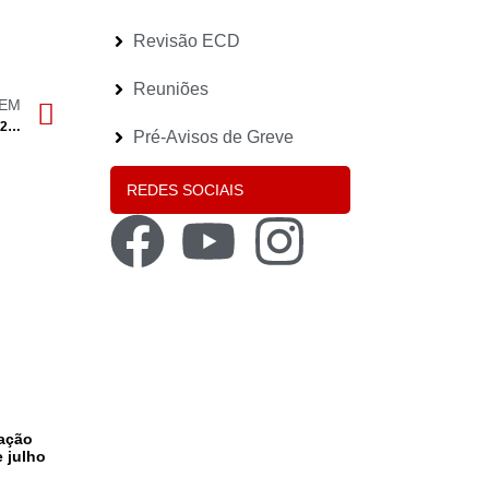
Revisão ECD
Reuniões
GEM
Reposicionamento para quem vinculou entre 1/09/2024 e 15/11/2024 – Procedimentos e Calendarização comunicada pela DGAE
Pré-Avisos de Greve
REDES SOCIAIS
tação
e julho