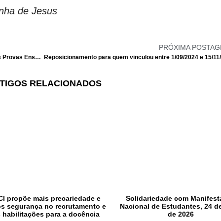
unha de Jesus
PRÓXIMA POSTA
Pré-avisos de greve a todo o trabalho associado às Provas Ensaio 2025 (início a 10 fevereiro) – para docentes e trabalhadores em funções docentes
TIGOS RELACIONADOS
I propõe mais precariedade e
Solidariedade com Manifes
s segurança no recrutamento e
Nacional de Estudantes, 24 d
 habilitações para a docência
de 2026