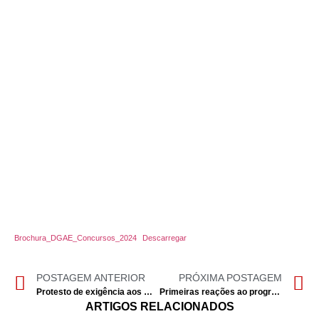
Brochura_DGAE_Concursos_2024
Descarregar
POSTAGEM ANTERIOR
PRÓXIMA POSTAGEM
Protesto de exigência aos municípios – 13 de abril
Primeiras reações ao programa do novo governo para a Educação
ARTIGOS RELACIONADOS