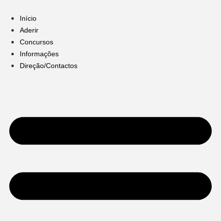
Pular
para
Início
o
Aderir
conteúdo
Concursos
Informações
Direção/Contactos