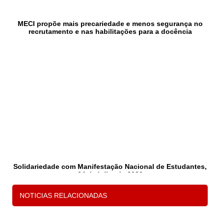
MECI propõe mais precariedade e menos segurança no
recrutamento e nas habilitações para a docência
Solidariedade com Manifestação Nacional de Estudantes,
24 de julho de 2026
NOTICIAS RELACIONADAS
1
2
3
P
s